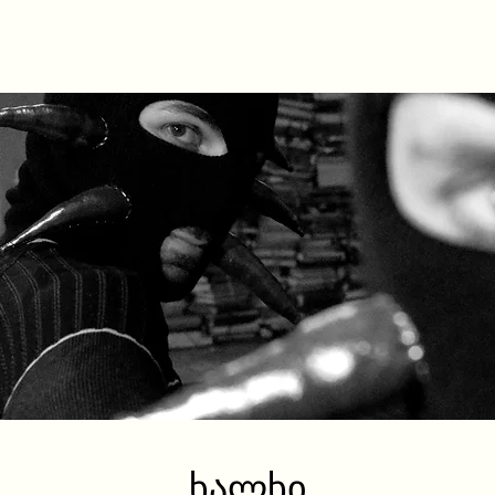
ვინ ვართ ჩვენ
რას ვაკეთებთ
კალენდარი
ხალხი