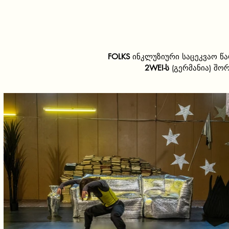
FOLKS
ინკლუზიური საცეკვაო წ
2WEI-ს
(გერმანია) შო